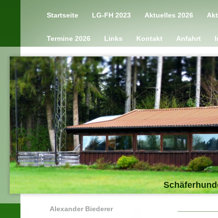
Startseite
LG-FH 2023
Aktuelles 2026
Akt
Termine 2026
Links
Kontakt
Anfahrt
Schäferhund
__________
Alexander Biederer